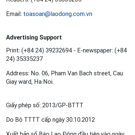
Email:
toasoan@laodong.com.vn
Advertising Support
Print: (+84 24) 39232694
-
E-newspaper: (+84
24) 35335237
Address: No. 06, Pham Van Bach street, Cau
Giay ward, Ha Noi.
Giấy phép số:
2013/GP-BTTT
Do Bộ TTTT cấp
ngày 30.10.2012
Xuất bản số Báo Lao Động đầu tiên vào ngày