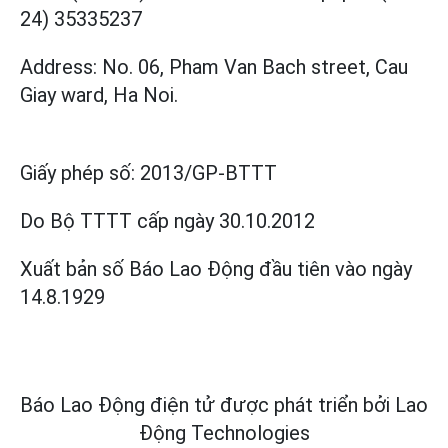
24) 35335237
Address: No. 06, Pham Van Bach street, Cau
Giay ward, Ha Noi.
Giấy phép số:
2013/GP-BTTT
Do Bộ TTTT cấp
ngày 30.10.2012
Xuất bản số Báo Lao Động đầu tiên vào ngày
14.8.1929
Báo Lao Động điện tử được phát triển bởi
Lao
Động Technologies