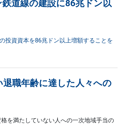
ォン鉄道線の建設に86兆ドン以
道線の投資資本を86兆ドン以上増額することを
い退職年齢に達した人々への
資格を満たしていない人への一次地域手当の