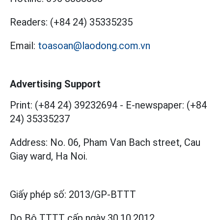
Readers:
(+84 24) 35335235
Email:
toasoan@laodong.com.vn
Advertising Support
Print: (+84 24) 39232694
-
E-newspaper: (+84
24) 35335237
Address: No. 06, Pham Van Bach street, Cau
Giay ward, Ha Noi.
Giấy phép số:
2013/GP-BTTT
Do Bộ TTTT cấp
ngày 30.10.2012