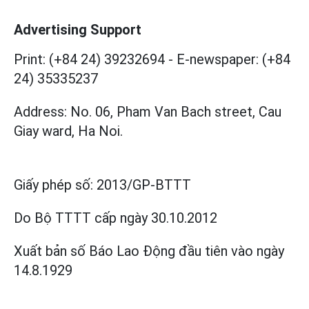
Advertising Support
Print: (+84 24) 39232694
-
E-newspaper: (+84
24) 35335237
Address: No. 06, Pham Van Bach street, Cau
Giay ward, Ha Noi.
Giấy phép số:
2013/GP-BTTT
Do Bộ TTTT cấp
ngày 30.10.2012
Xuất bản số Báo Lao Động đầu tiên vào ngày
14.8.1929