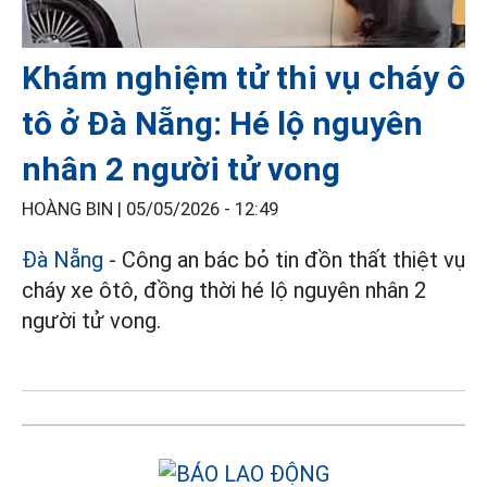
Khám nghiệm tử thi vụ cháy ô
tô ở Đà Nẵng: Hé lộ nguyên
nhân 2 người tử vong
HOÀNG BIN |
05/05/2026 - 12:49
Đà Nẵng
- Công an bác bỏ tin đồn thất thiệt vụ
cháy xe ôtô, đồng thời hé lộ nguyên nhân 2
người tử vong.