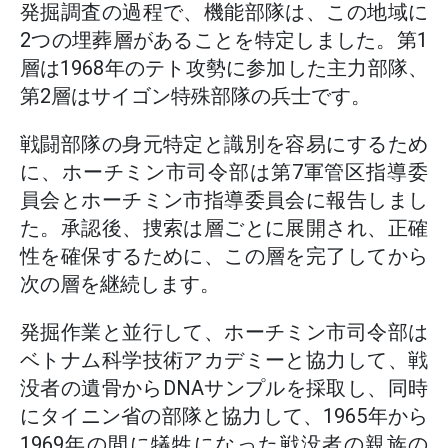
発掘調査の過程で、機能部隊は、この地域に
2つの埋葬層があることを特定しました。第1
層は1968年のテト攻勢に参加した主力部隊、
第2層はサイゴン特殊部隊の兵士です。
戦闘部隊の身元特定と識別を容易にするため
に、ホーチミン市司令部は第7軍管区指導委
員会とホーチミン市指導委員会に報告しまし
た。承認後、捜索は層ごとに展開され、正確
性を確保するために、この層を完了してから
次の層を継続します。
発掘作業と並行して、ホーチミン市司令部は
ベトナム科学技術アカデミーと協力して、戦
没者の遺骨からDNAサンプルを採取し、同時
にタイニン省の部隊と協力して、1965年から
1969年の間に犠牲になった戦没者の親族の