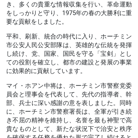
き、多くの貴重な情報収集を行い、革命運動
をしっかりと守り、1975年の春の大勝利に重
要な貢献をしました。
平和、刷新、統合の時代に入り、ホーチミン
市公安人民公安部隊は、英雄的な伝統を発揮
し続け、党、国家、国民を守る「宝剣」とし
ての役割を確立し、都市の建設と発展の事業
に効果的に貢献しています。
マイ・ホアン中将は、ホーチミン市警察党委
員会と理事会を代表して、先代の指導者、幹
部、兵士に深い感謝の意を表しました。同時
に、ホーチミン市警察署長は、全軍が引き続
き不屈の精神を維持し、名誉を最も神聖で高
貴なものとして、新たな状況下で治安と秩序
を確保する任務を優れた形で完了し続けると