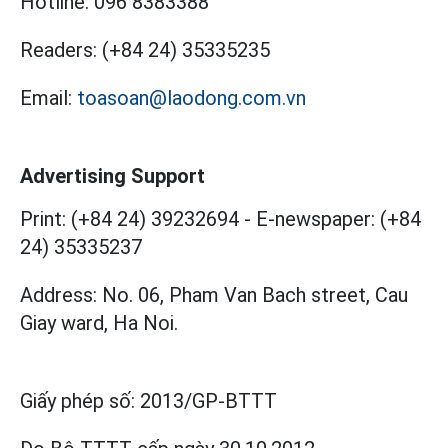
Hotline:
096 8383388
Readers:
(+84 24) 35335235
Email:
toasoan@laodong.com.vn
Advertising Support
Print: (+84 24) 39232694
-
E-newspaper: (+84
24) 35335237
Address: No. 06, Pham Van Bach street, Cau
Giay ward, Ha Noi.
Giấy phép số:
2013/GP-BTTT