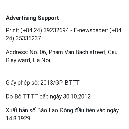
Advertising Support
Print: (+84 24) 39232694
-
E-newspaper: (+84
24) 35335237
Address: No. 06, Pham Van Bach street, Cau
Giay ward, Ha Noi.
Giấy phép số:
2013/GP-BTTT
Do Bộ TTTT cấp
ngày 30.10.2012
Xuất bản số Báo Lao Động đầu tiên vào ngày
14.8.1929