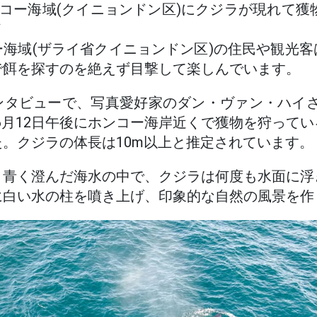
ンコー海域(クイニョンドン区)にクジラが現れて獲
イ
海域(ザライ省クイニョンドン区)の住民や観光
で餌を探すのを絶えず目撃して楽しんでいます。
タビューで、写真愛好家のダン・ヴァン・ハイさ
6月12日午後にホンコー海岸近くで獲物を狩って
。クジラの体長は10m以上と推定されています。
、青く澄んだ海水の中で、クジラは何度も水面に浮
に白い水の柱を噴き上げ、印象的な自然の風景を作