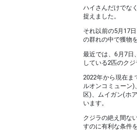
ハイさんだけでな
捉えました。
それ以前の5月17
の群れの中で獲物
最近では、6月7
している2匹のク
2022年から現在
ルオンコミューン)
区)、ムイガン(ホ
います。
クジラの絶え間な
すのに有利な条件