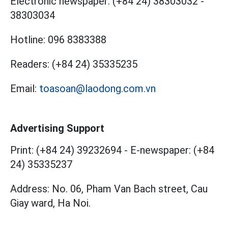
Electronic newspaper:
(+84 24) 38303032
-
38303034
Hotline:
096 8383388
Readers:
(+84 24) 35335235
Email:
toasoan@laodong.com.vn
Advertising Support
Print: (+84 24) 39232694
-
E-newspaper: (+84
24) 35335237
Address: No. 06, Pham Van Bach street, Cau
Giay ward, Ha Noi.