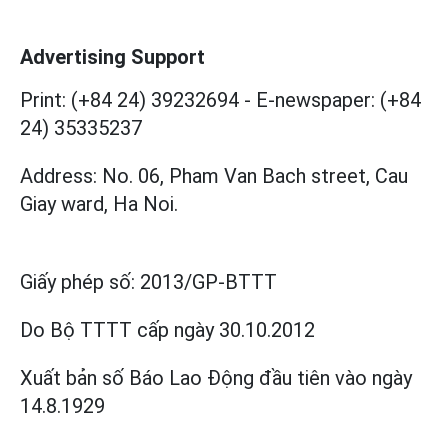
Advertising Support
Print: (+84 24) 39232694
-
E-newspaper: (+84
24) 35335237
Address: No. 06, Pham Van Bach street, Cau
Giay ward, Ha Noi.
Giấy phép số:
2013/GP-BTTT
Do Bộ TTTT cấp
ngày 30.10.2012
Xuất bản số Báo Lao Động đầu tiên vào ngày
14.8.1929