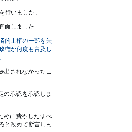
付を行いました。
直面しました。
済的主権の一部を失
政権が何度も言及し
。
提出されなかったこ
協定の承認を承認しま
るために費やしたすべ
ると改めて断言しま