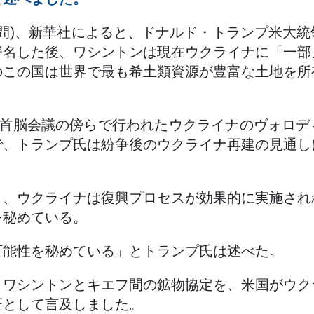
時間)、新華社によると、ドナルド・トランプ米大
署名した後、ワシントンは現在ウクライナに「一部
のこの国は世界で最も希土類資源が豊富な土地を所
O首脳会議の傍らで行われたウクライナのヴォロ
で、トランプ氏は紛争後のウクライナ再建の見通し
と、ウクライナは復興プロセスが効果的に実施され
を秘めている。
可能性を秘めている」とトランプ氏は述べた。
、ワシントンとキエフ間の鉱物協定を、米国がウク
証として言及しました。