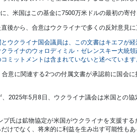
日までに、米国はこの基金に7500万米ドルの最初の寄
た直後から、合意はウクライナで多くの反対意見に
関とウクライナ国会議員は、この文書はキエフが経
ウクライナのウォロディミル・ゼレンスキー大統領
のコミットメントは含まれていないと述べています
、合意に関連する2つの付属文書が承認前に国会に
。
、2025年5月8日、ウクライナ議会は米国との
ランプ氏は鉱物協定が米国がウクライナを支援す
るだけでなく、将来的に利益を生み出す可能性もあ