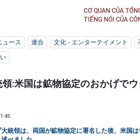
CƠ QUAN CỦA TỔN
TIẾNG NÓI CỦA C
ニュース
連合
文化 - エンターテイメント
い
統領:米国は鉱物協定のおかげで
1:45
プ大統領は、両国が鉱物協定に署名した後、米国は
と述べました。