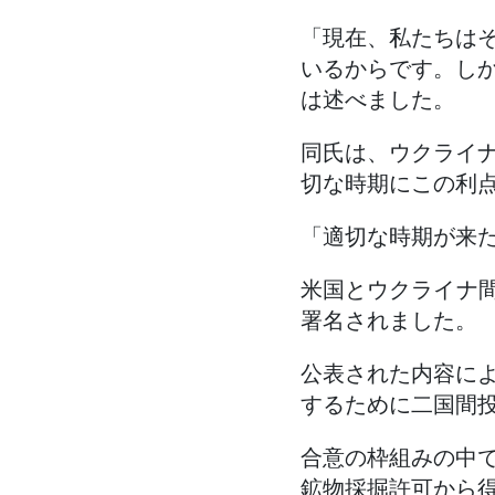
「現在、私たちは
いるからです。し
は述べました。
同氏は、ウクライ
切な時期にこの利
「適切な時期が来
米国とウクライナ間
署名されました。
公表された内容に
するために二国間
合意の枠組みの中
鉱物採掘許可から得