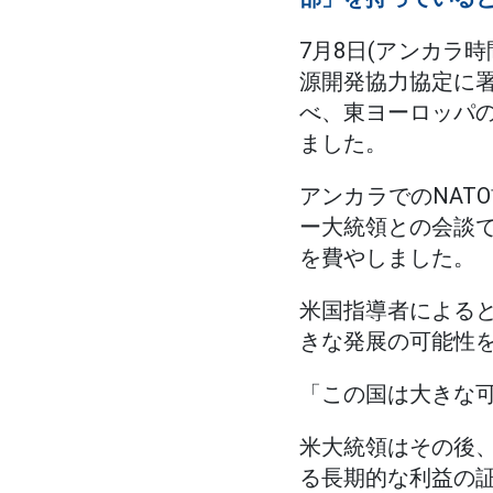
7月8日(アンカラ
源開発協力協定に
べ、東ヨーロッパ
ました。
アンカラでのNAT
ー大統領との会談
を費やしました。
米国指導者による
きな発展の可能性
「この国は大きな
米大統領はその後
る長期的な利益の