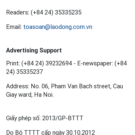
Readers:
(+84 24) 35335235
Email:
toasoan@laodong.com.vn
Advertising Support
Print: (+84 24) 39232694
-
E-newspaper: (+84
24) 35335237
Address: No. 06, Pham Van Bach street, Cau
Giay ward, Ha Noi.
Giấy phép số:
2013/GP-BTTT
Do Bộ TTTT cấp
ngày 30.10.2012