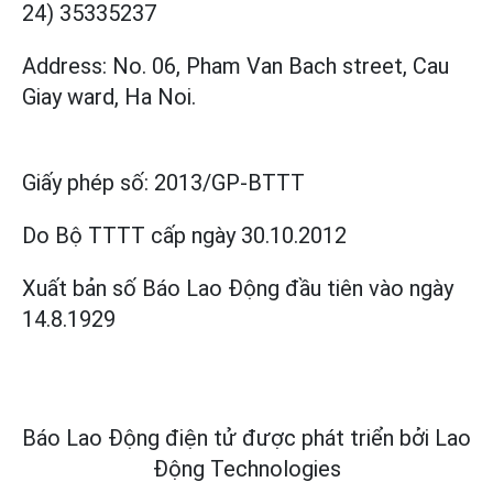
24) 35335237
Address: No. 06, Pham Van Bach street, Cau
Giay ward, Ha Noi.
Giấy phép số:
2013/GP-BTTT
Do Bộ TTTT cấp
ngày 30.10.2012
Xuất bản số Báo Lao Động đầu tiên vào ngày
14.8.1929
Báo Lao Động điện tử được phát triển bởi
Lao
Động Technologies