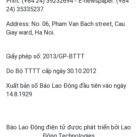
Print: (+84 24) 39232694
-
E-newspaper: (+84
24) 35335237
Address: No. 06, Pham Van Bach street, Cau
Giay ward, Ha Noi.
Giấy phép số:
2013/GP-BTTT
Do Bộ TTTT cấp
ngày 30.10.2012
Xuất bản số Báo Lao Động đầu tiên vào ngày
14.8.1929
Báo Lao Động điện tử được phát triển bởi
Lao
Động Technologies