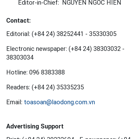
Editor-in-Chief:
NGUYEN NGOC HIEN
Contact:
Editorial:
(+84 24) 38252441
-
35330305
Electronic newspaper:
(+84 24) 38303032
-
38303034
Hotline:
096 8383388
Readers:
(+84 24) 35335235
Email:
toasoan@laodong.com.vn
Advertising Support