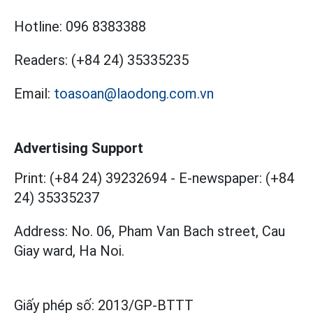
Hotline:
096 8383388
Readers:
(+84 24) 35335235
Email:
toasoan@laodong.com.vn
Advertising Support
Print: (+84 24) 39232694
-
E-newspaper: (+84
24) 35335237
Address: No. 06, Pham Van Bach street, Cau
Giay ward, Ha Noi.
Giấy phép số:
2013/GP-BTTT