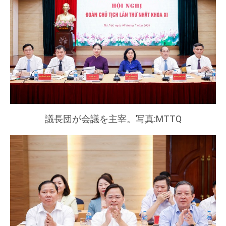
議長団が会議を主宰。写真:MTTQ