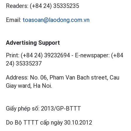
Readers:
(+84 24) 35335235
Email:
toasoan@laodong.com.vn
Advertising Support
Print: (+84 24) 39232694
-
E-newspaper: (+84
24) 35335237
Address: No. 06, Pham Van Bach street, Cau
Giay ward, Ha Noi.
Giấy phép số:
2013/GP-BTTT
Do Bộ TTTT cấp
ngày 30.10.2012