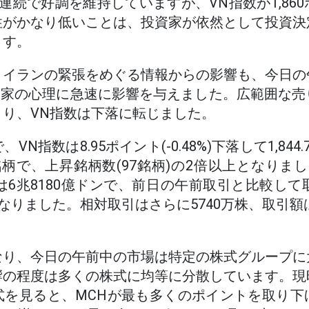
連続で好調を維持していますが、VN指数が1,86
性がかなり低いことは、投資家が依然として投資決
ます。
とイランの緊張をめぐる情報からの影響も、今日の
投資家の心理に急速に影響を与えました。広範囲な
り、VN指数は下落に転じました。
N指数は8.95ポイント(-0.48%)下落して1,84
銘柄で、上昇銘柄数(97銘柄)の2倍以上となりま
は6兆8180億ドンで、前日の午前取引と比較して取
となりました。相対取引はさらに5740万株、取引額
なり、今日の午前中の市場は特定の株式グループに
響の程度は多くの株式に均等に分散しています。現
式を見ると、MCHが最も多くのポイントを取り下