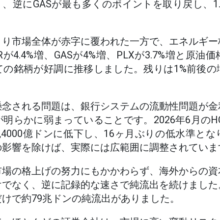
あり、逆にGASが最も多くのポイントを取り戻し、1
より市場全体が赤字に覆われた一方で、エネルギー
が4.4%増、GASが4%増、PLXが3.7%増と原
ての銘柄が好調に推移しました。残りは1%前後の
懸念される問題は、銀行システムの流動性問題が金
明らかに弱まっていることです。2026年6月のH
兆4000億ドンに低下し、16ヶ月ぶりの低水準と
の影響を除けば、実際には広範囲に調整されていま
市場の格上げの努力にもかかわらず、海外からの資
けでなく、逆に記録的な速さで純流出を続けました
けで約79兆ドンの純流出がありました。