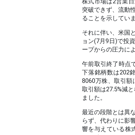
株式市場は2営業日
突破できず、流動
ることを示してい
それに伴い、米国
ョン(7月9日)で
ープからの圧力によ
午前取引終了時点で、V
下落銘柄数は202
8060万株、取引額
取引額は27.5%減
ました。
最近の段階とは異
らず、代わりに影
響を与えている株