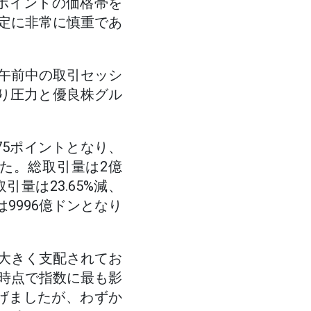
0ポイントの価格帯を
定に非常に慎重であ
午前中の取引セッシ
売り圧力と優良株グル
4.75ポイントとなり、
した。総取引量は2億
引量は23.65%減、
は9996億ドンとなり
大きく支配されてお
時点で指数に最も影
げましたが、わずか