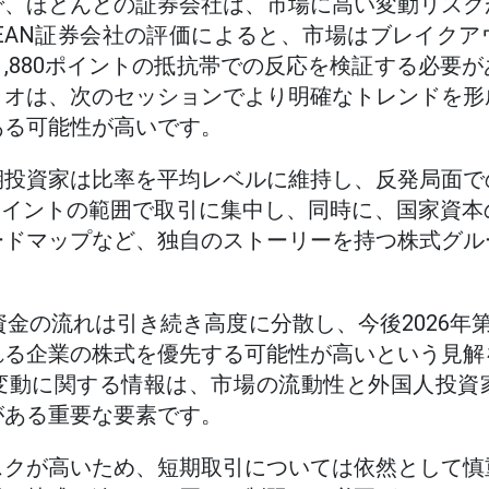
で、ほとんどの証券会社は、市場に高い変動リスク
EAN証券会社の評価によると、市場はブレイク
0〜1,880ポイントの抵抗帯での反応を検証する必要
リオは、次のセッションでより明確なトレンドを形
ある可能性が高いです。
期投資家は比率を平均レベルに維持し、反発局面で
,880ポイントの範囲で取引に集中し、同時に、国家資
ードマップなど、独自のストーリーを持つ株式グル
、資金の流れは引き続き高度に分散し、今後2026年
れる企業の株式を優先する可能性が高いという見解
変動に関する情報は、市場の流動性と外国人投資
がある重要な要素です。
スクが高いため、短期取引については依然として慎