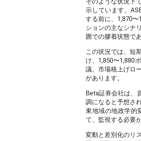
そのような状況下
示しています。AS
する前に、1,87
ションの主なシナ
囲での膠着状態で
この状況では、短
け、1,850〜1
議、市場格上げロ
があります。
Beta証券会社は
調になると予想さ
東地域の地政学的
て、監視する必要
変動と差別化のリ