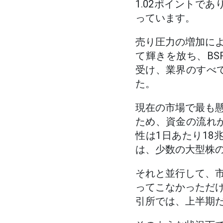
1.02ポイントで
っています。
売り圧力の増加に
て輝きを放ち、BSR
受け、業界のすべ
た。
現在の市場で最も
ため、資金の流れが
性は1日あたり18
は、少数の大型株
それと並行して、
ってこなかっただ
引所では、上半期だ