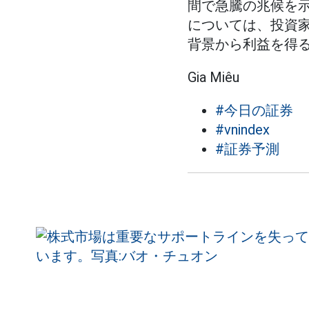
間で急騰の兆候を
については、投資
背景から利益を得
Gia Miêu
#今日の証券
#vnindex
#証券予測