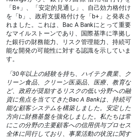
「B+」、「安定的見通し」、自己効力格付け
を「b」、政府支援格付けを「b+」と発表さ
れました。これは、Bac A Bankにとって重要
なマイルストーンであり、国際基準に準拠し
た銀行の財務能力、リスク管理能力、持続可
能な開発の可能性に対する認識を示していま
す。
「30年以上の経験を持ち、ハイテク農業、ク
リーン食品、クリーン医薬品、医療、教育な
ど、政府が奨励するリスクの低い分野への融
資に焦点を当ててきたBac A Bankは、持続可
能な顧客システムを構築しました。安定した
方向に財務基盤を強化しました。私たちは常
にこの分野の主要顧客への信用供与プロセス
全体に同行しており、事業活動の状況に関す