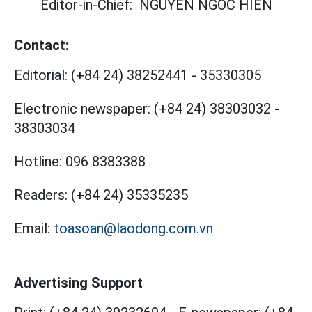
Editor-in-Chief:
NGUYEN NGOC HIEN
Contact:
Editorial:
(+84 24) 38252441
-
35330305
Electronic newspaper:
(+84 24) 38303032
-
38303034
Hotline:
096 8383388
Readers:
(+84 24) 35335235
Email:
toasoan@laodong.com.vn
Advertising Support