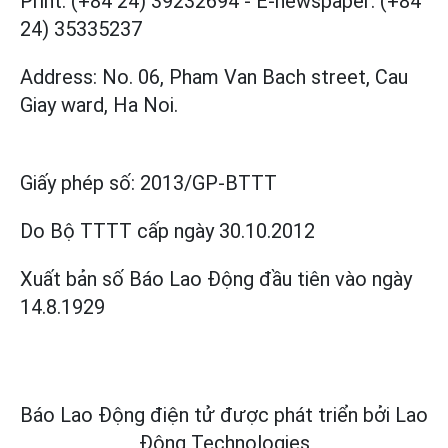
Print: (+84 24) 39232694
-
E-newspaper: (+84
24) 35335237
Address: No. 06, Pham Van Bach street, Cau
Giay ward, Ha Noi.
Giấy phép số:
2013/GP-BTTT
Do Bộ TTTT cấp
ngày 30.10.2012
Xuất bản số Báo Lao Động đầu tiên vào ngày
14.8.1929
Báo Lao Động điện tử được phát triển bởi
Lao
Động Technologies