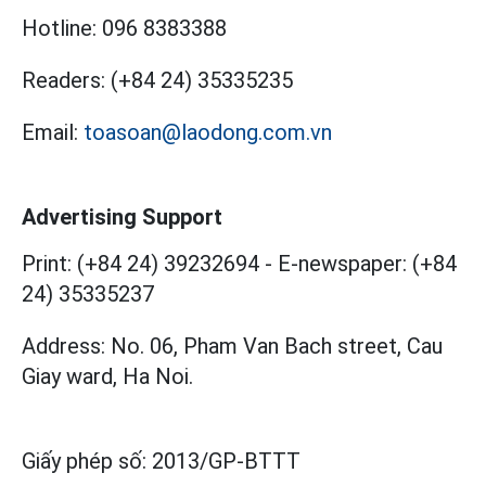
Hotline:
096 8383388
Readers:
(+84 24) 35335235
Email:
toasoan@laodong.com.vn
Advertising Support
Print: (+84 24) 39232694
-
E-newspaper: (+84
24) 35335237
Address: No. 06, Pham Van Bach street, Cau
Giay ward, Ha Noi.
Giấy phép số:
2013/GP-BTTT