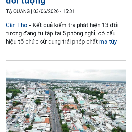
đối tượng
TẠ QUANG |
03/06/2026 - 15:31
Cần Thơ
- Kết quả kiểm tra phát hiện 13 đối
tượng đang tụ tập tại 5 phòng nghỉ, có dấu
hiệu tổ chức sử dụng trái phép chất
ma túy
.