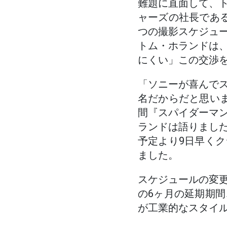
難題に直面して、
ャーズの社長であ
つの撮影スケジュ
トム・ホランドは
にくい」この交渉
「ソニーが喜んで
名だからだと思い
間『スパイダーマ
ランドは語りまし
予定より9日早く
ました。
スケジュールの変
の6ヶ月の延期期
が工業的なスタイ