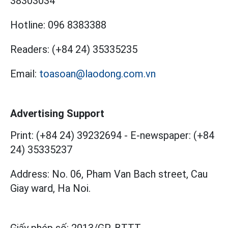
38303034
Hotline:
096 8383388
Readers:
(+84 24) 35335235
Email:
toasoan@laodong.com.vn
Advertising Support
Print: (+84 24) 39232694
-
E-newspaper: (+84
24) 35335237
Address: No. 06, Pham Van Bach street, Cau
Giay ward, Ha Noi.