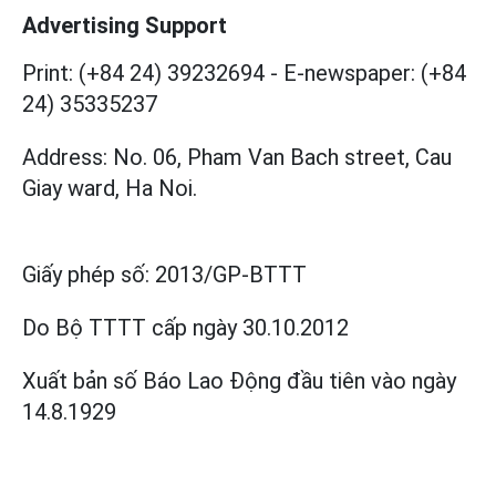
Advertising Support
Print: (+84 24) 39232694
-
E-newspaper: (+84
24) 35335237
Address: No. 06, Pham Van Bach street, Cau
Giay ward, Ha Noi.
Giấy phép số:
2013/GP-BTTT
Do Bộ TTTT cấp
ngày 30.10.2012
Xuất bản số Báo Lao Động đầu tiên vào ngày
14.8.1929