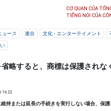
CƠ QUAN CỦA TỔN
TIẾNG NÓI CỦA C
ニュース
連合
文化 - エンターテイメント
い
を省略すると、商標は保護されな
。
6 16:22
に維持または延長の手続きを実行しない場合、保護