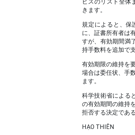
ビスのリスト全体
きます。
規定によると、保
に、証書所有者は
すが、有効期間満
持手数料を追加で
有効期限の維持を
場合は委任状、手
ます。
科学技術省による
の有効期間の維持
拒否する決定であ
HẠO THIÊN