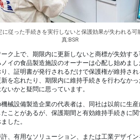
定に従った手続きを実行しないと保護効果が失われる可
真:BSR
ワーク上で、期限内に更新しないと商標が失効する
ハノイの食品製造施設のオーナーは心配し始めまし
おり、証明書が発行されるだけで保護権が維持され
更新を忘れたり、期限内に維持手続きを行わなかっ
はないかと疑問に思っています。
の機械設備製造企業の代表者は、同社は以前に生産
したことがあるが、保護期間と有効維持手続きに関
べました。
特許、有用なソリューション、または工業デザイン