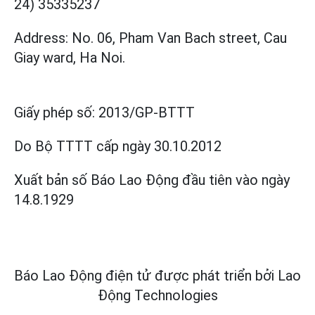
24) 35335237
Address: No. 06, Pham Van Bach street, Cau
Giay ward, Ha Noi.
Giấy phép số:
2013/GP-BTTT
Do Bộ TTTT cấp
ngày 30.10.2012
Xuất bản số Báo Lao Động đầu tiên vào ngày
14.8.1929
Báo Lao Động điện tử được phát triển bởi
Lao
Động Technologies