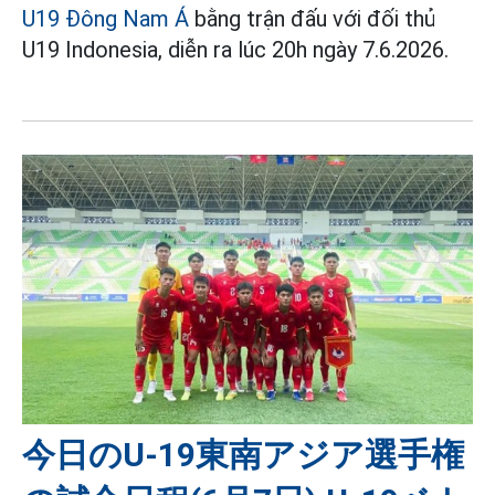
U19 Đông Nam Á
bằng trận đấu với đối thủ
U19 Indonesia, diễn ra lúc 20h ngày 7.6.2026.
今日のU-19東南アジア選手権