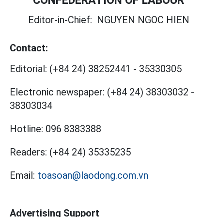
Editor-in-Chief:
NGUYEN NGOC HIEN
Contact:
Editorial:
(+84 24) 38252441
-
35330305
Electronic newspaper:
(+84 24) 38303032
-
38303034
Hotline:
096 8383388
Readers:
(+84 24) 35335235
Email:
toasoan@laodong.com.vn
Advertising Support