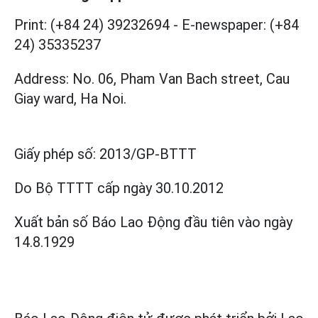
Print: (+84 24) 39232694
-
E-newspaper: (+84
24) 35335237
Address: No. 06, Pham Van Bach street, Cau
Giay ward, Ha Noi.
Giấy phép số:
2013/GP-BTTT
Do Bộ TTTT cấp
ngày 30.10.2012
Xuất bản số Báo Lao Động đầu tiên vào ngày
14.8.1929