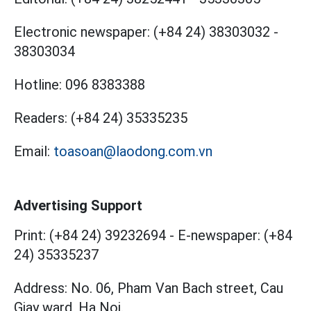
Electronic newspaper:
(+84 24) 38303032
-
38303034
Hotline:
096 8383388
Readers:
(+84 24) 35335235
Email:
toasoan@laodong.com.vn
Advertising Support
Print: (+84 24) 39232694
-
E-newspaper: (+84
24) 35335237
Address: No. 06, Pham Van Bach street, Cau
Giay ward, Ha Noi.