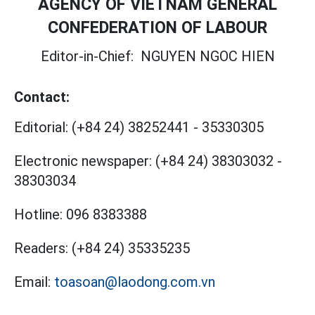
AGENCY OF VIETNAM GENERAL
CONFEDERATION OF LABOUR
Editor-in-Chief:
NGUYEN NGOC HIEN
Contact:
Editorial:
(+84 24) 38252441
-
35330305
Electronic newspaper:
(+84 24) 38303032
-
38303034
Hotline:
096 8383388
Readers:
(+84 24) 35335235
Email:
toasoan@laodong.com.vn