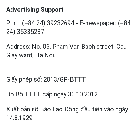
Advertising Support
Print: (+84 24) 39232694
-
E-newspaper: (+84
24) 35335237
Address: No. 06, Pham Van Bach street, Cau
Giay ward, Ha Noi.
Giấy phép số:
2013/GP-BTTT
Do Bộ TTTT cấp
ngày 30.10.2012
Xuất bản số Báo Lao Động đầu tiên vào ngày
14.8.1929