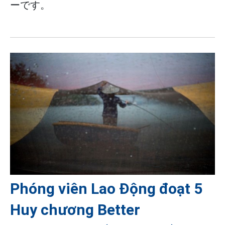
ーです。
­­­­Phóng viên Lao Động đoạt 5
Huy chương Better