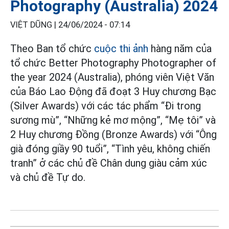
Photography (Australia) 2024
VIỆT DŨNG |
24/06/2024 - 07:14
Theo Ban tổ chức
cuộc thi ảnh
hàng năm của
tổ chức Better Photography Photographer of
the year 2024 (Australia), phóng viên Việt Văn
của Báo Lao Động đã đoạt 3 Huy chương Bạc
(Silver Awards) với các tác phẩm “Đi trong
sương mù”, “Những kẻ mơ mộng”, “Mẹ tôi” và
2 Huy chương Đồng (Bronze Awards) với “Ông
già đóng giầy 90 tuổi”, “Tình yêu, không chiến
tranh” ở các chủ đề Chân dung giàu cảm xúc
và chủ đề Tự do.