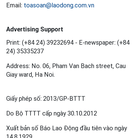
Email:
toasoan@laodong.com.vn
Advertising Support
Print: (+84 24) 39232694
-
E-newspaper: (+84
24) 35335237
Address: No. 06, Pham Van Bach street, Cau
Giay ward, Ha Noi.
Giấy phép số:
2013/GP-BTTT
Do Bộ TTTT cấp
ngày 30.10.2012
Xuất bản số Báo Lao Động đầu tiên vào ngày
14.8.1929