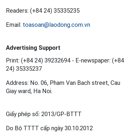
Readers:
(+84 24) 35335235
Email:
toasoan@laodong.com.vn
Advertising Support
Print: (+84 24) 39232694
-
E-newspaper: (+84
24) 35335237
Address: No. 06, Pham Van Bach street, Cau
Giay ward, Ha Noi.
Giấy phép số:
2013/GP-BTTT
Do Bộ TTTT cấp
ngày 30.10.2012