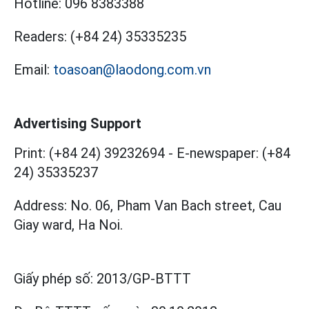
Hotline:
096 8383388
Readers:
(+84 24) 35335235
Email:
toasoan@laodong.com.vn
Advertising Support
Print: (+84 24) 39232694
-
E-newspaper: (+84
24) 35335237
Address: No. 06, Pham Van Bach street, Cau
Giay ward, Ha Noi.
Giấy phép số:
2013/GP-BTTT