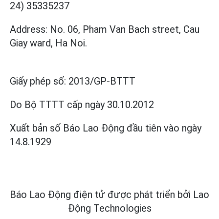
24) 35335237
Address: No. 06, Pham Van Bach street, Cau
Giay ward, Ha Noi.
Giấy phép số:
2013/GP-BTTT
Do Bộ TTTT cấp
ngày 30.10.2012
Xuất bản số Báo Lao Động đầu tiên vào ngày
14.8.1929
Báo Lao Động điện tử được phát triển bởi
Lao
Động Technologies